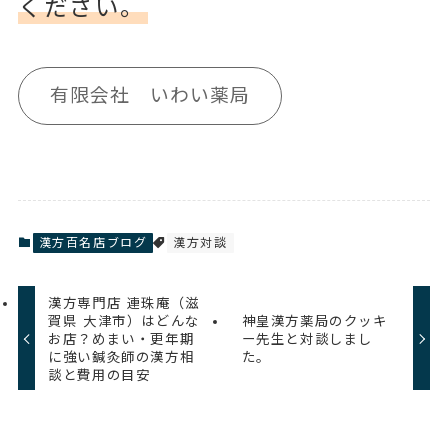
ください。
有限会社 いわい薬局
漢方百名店ブログ
漢方対談
漢方専門店 連珠庵（滋
賀県 大津市）はどんな
神皇漢方薬局のクッキ
お店？めまい・更年期
ー先生と対談しまし
に強い鍼灸師の漢方相
た。
談と費用の目安