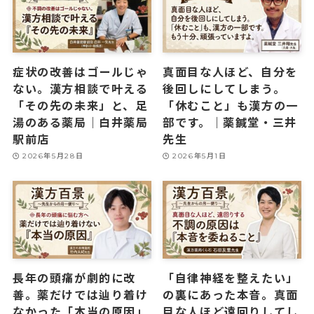
症状の改善はゴールじゃ
真面目な人ほど、自分を
ない。漢方相談で叶える
後回しにしてしまう。
「その先の未来」と、足
「休むこと」も漢方の一
湯のある薬局｜白井薬局
部です。｜薬鍼堂・三井
駅前店
先生
2026年5月28日
2026年5月1日
長年の頭痛が劇的に改
「自律神経を整えたい」
善。薬だけでは辿り着け
の裏にあった本音。真面
なかった「本当の原因」
目な人ほど遠回りしてし