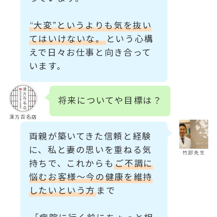
“大変”というよりも気を抜い
てはいけないな。
という心構
えで日々お仕事と向き合って
います。
将来についてや目標は？
漢方百名店
両親が築いてきた信頼と経験
に、私と妻の思いを重ねる気
竹部先生
持ちで、これからも
ご不調に
悩むお客様～今の健康を維持
したいという方
まで