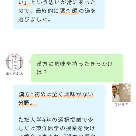
い」
という思いが常にあった
ので、最終的に
薬剤師
の道を
選びました。
漢方に興味を持ったきっかけ
は？
漢方百名店
漢方=初めは全く興味がない
分野。
竹部先生
ただ大学4年の選択授業で少
しだけ東洋医学の授業を受け