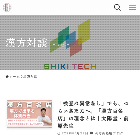
漢方対談
– tag –
ホーム
漢方対談
「検査は異常なし」でも、つ
らいあなたへ。「漢方百名
店」の理念とは｜太陽堂・前
原先生
2026年1月22日
漢方百名店ブログ