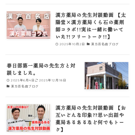
漢方薬局の先生対談動画 【太
陽堂×漢方薬局くら石の薬剤
師コラボ!!実は一緒に働いて
いた?!フリートーク!!】
2025年10月2日
漢方百名店ブログ
春日部第一薬局の先生方と対
談しました。
2025年6月4日
2025年12月18日
漢方百名店ブログ
漢方薬局の先生対談動画 【お
互いどんな印象??思い出話や
薬局あるあるなど何でもトー
ク】