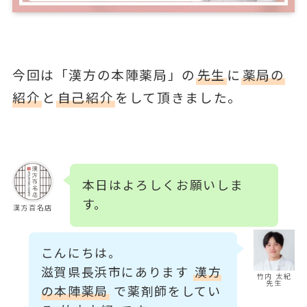
今回は「漢方の本陣薬局」の
先生
に
薬局の
紹介
と
自己紹介
をして頂きました。
本日はよろしくお願いしま
す。
漢方百名店
こんにちは。
滋賀県長浜市にあります
漢方
竹内 太紀
先生
の本陣薬局
で薬剤師をしてい