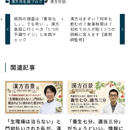
漢方百名店ブログ
漢方対談
病院の検査は「異常な
漢方はまずい？何年も
し」。でも辛い…。漢方
飲むの？食事制限は？
薬局に行くべき「5つの
初めての人が抱く3つの
不調サイン」と未病チ
誤解に答えます【薬剤
ェック
師監修】
関連記事
「生理痛は治らない」と
「養生七分、適当三分」
門前払いされた私が、漢
がちょうどいい。情報に