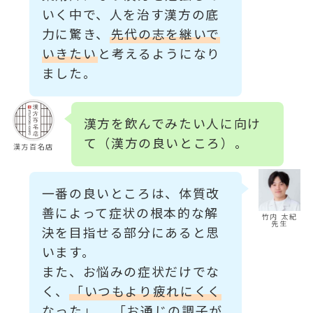
いく中で、人を治す漢方の底
力に驚き、
先代の志を継いで
いきたい
と考えるようになり
ました。
漢方を飲んでみたい人に向け
て（漢方の良いところ）。
漢方百名店
一番の良いところは、体質改
善によって症状の根本的な解
竹内 太紀
先生
決を目指せる部分にあると思
います。
また、お悩みの症状だけでな
く、
「いつもより疲れにくく
なった」
、
「お通じの調子が