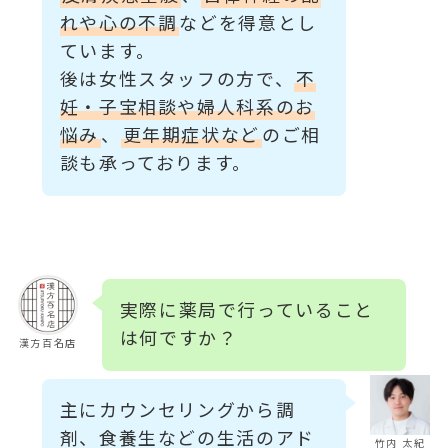
れや心の不調
などを得意とし
ています。
後は女性スタッフの方で、
不
妊・子宝相談や婦人科系のお
悩み
、
更年期症状など
のご相
談も承っております。
実際に薬局で行っていること
は何ですか？
漢方百名店
主にカウンセリングから調
剤、食養生などの生活のアド
竹内 太紀