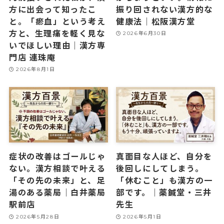
方に出会って知ったこ
振り回されない漢方的な
と。「瘀血」という考え
健康法｜松阪漢方堂
方と、生理痛を軽く見な
2026年6月30日
いでほしい理由｜漢方専
門店 連珠庵
2026年8月1日
症状の改善はゴールじゃ
真面目な人ほど、自分を
ない。漢方相談で叶える
後回しにしてしまう。
「その先の未来」と、足
「休むこと」も漢方の一
湯のある薬局｜白井薬局
部です。｜薬鍼堂・三井
駅前店
先生
2026年5月28日
2026年5月1日