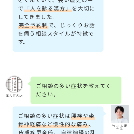
をくんでいて、長い歴史の中
で
「人を診る漢方」
を大切に
してきました。
完全予約制
で、じっくりお話
を伺う相談スタイルが特徴で
す。
ご相談の多い症状を教えてく
ださい。
漢方百名店
ご相談の多い症状は
腰痛や坐
骨神経痛など慢性的な痛み
、
竹内 太紀
先生
皮膚疾患全般
、
自律神経の乱