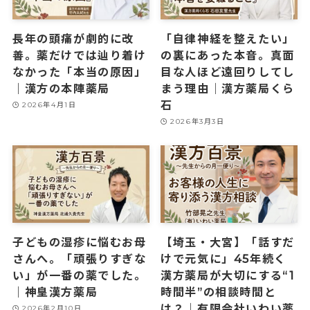
長年の頭痛が劇的に改
「自律神経を整えたい」
善。薬だけでは辿り着け
の裏にあった本音。真面
なかった「本当の原因」
目な人ほど遠回りしてし
｜漢方の本陣薬局
まう理由｜漢方薬局くら
石
2026年4月1日
2026年3月3日
子どもの湿疹に悩むお母
【埼玉・大宮】「話すだ
さんへ。「頑張りすぎな
けで元気に」45年続く
い」が一番の薬でした。
漢方薬局が大切にする“1
｜神皇漢方薬局
時間半”の相談時間と
は？｜有限会社いわい薬
2026年2月10日