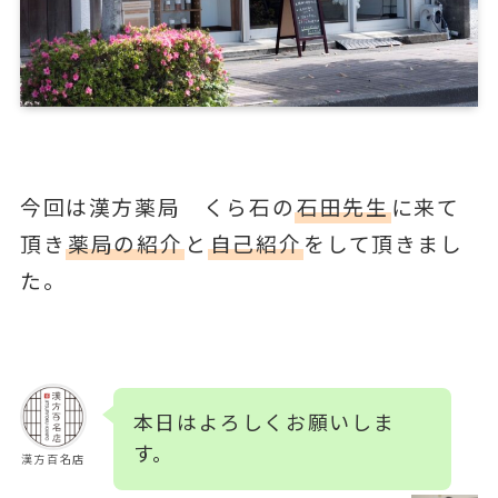
今回は漢方薬局 くら石の
石田先生
に来て
頂き
薬局の紹介
と
自己紹介
をして頂きまし
た。
本日はよろしくお願いしま
す。
漢方百名店