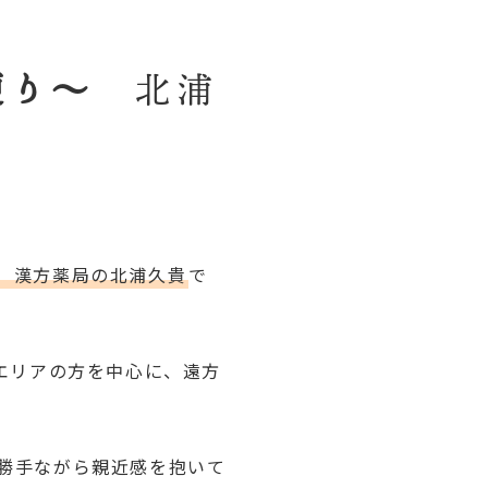
便り～
北浦
）漢方薬局の北浦久貴
で
エリアの方を中心に、遠方
勝手ながら親近感を抱いて