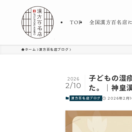
TOP
全国漢方百名店
ホーム
漢方百名店ブログ
子どもの湿
2026
2/10
た。｜神皇
漢方百名店ブログ
2026年2月