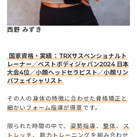
西野 みずき
国家資格
・実績
：
TRXサスペンショナルト
レーナー／ベストボディジャパン2024 日本
大会4位／小顔ヘッドセラピスト／小顔リン
パフェイシャリスト
その人の
身体の特徴に合わせた骨格矯正と
細かいフォーム指導が得意
です。
限られた時間の中で、
姿勢指導
、
整体
、
ス
トレッチ
、
筋力トレーニング
を組み合わせ