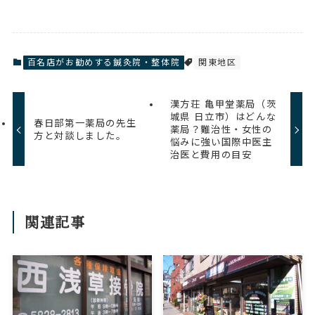
百名店がお勧めする鍼灸院・整体院
関東地区
漢方荘 亀甲堂薬局（茨
城県 日立市）はどんな
春日部第一薬局の先生
薬局？難治性・女性の
方と対談しました。
悩みに強い国際中医主
治医と費用の目安
関連記事