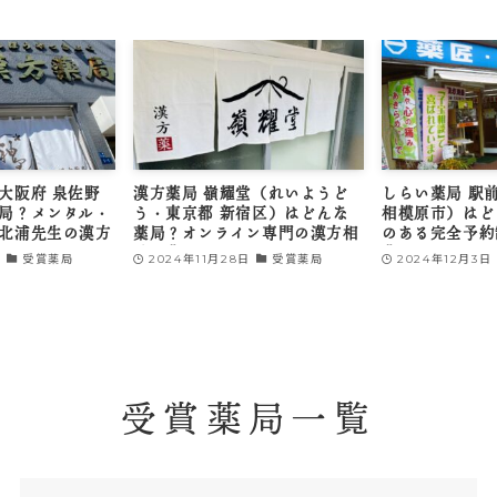
嶺耀堂（れいようど
しらい薬局 駅前店（神奈川県
松阪漢方堂
 新宿区）はどんな
相模原市）はどんな薬局？足湯
はどんな
ンライン専門の漢方相
のある完全予約制の漢方相談と
神経・泌
の目安
費用の目安
談と費用
1月28日
受賞薬局
2024年12月3日
受賞薬局
2024年1
受賞薬局一覧